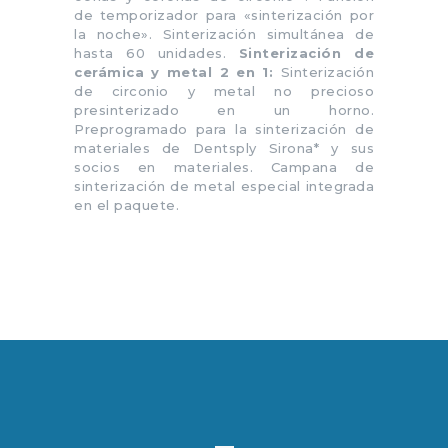
de temporizador para «sinterización por
la noche». Sinterización simultánea de
hasta 60 unidades.
Sinterización de
cerámica y metal 2 en 1:
Sinterización
de circonio y metal no precioso
presinterizado en un horno.
Preprogramado para la sinterización de
materiales de Dentsply Sirona* y sus
socios en materiales. Campana de
sinterización de metal especial integrada
en el paquete.